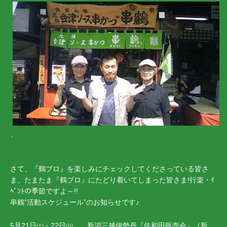
、
さて、『鶴ブロ』を楽しみにチェックしてくださっている皆さ
ま、たまたま『鶴ブロ』にたどり着いてしまった皆さま!行楽・ｲ
ﾍﾞﾝﾄの季節ですよ～!!
串鶴”活動スケジュール”のお知らせです♪
5月21日㈯・22日㈰ 新潟三越伊勢丹『佐和田販売会』（新