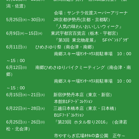
潟・佐渡）
会場：サンテラ佐渡スーパーアリーナ
5月25日㈬～30日㈪ JR京都伊勢丹(京都・京都駅）
『人気の味わいおいしいウィーク』
6月9日㈭～15日㈬ 東武宇都宮百貨店（栃木・宇都宮）
『第3回 東北物産展』 5Fｲﾍﾞﾝﾄﾌﾟﾗｻﾞ
6月11日㈯ ひめさゆり祭（南会津・南郷）
南郷スキー場ｾﾝﾀｰﾊｳｽ前駐車場 10：00
～15：00
6月12日㈰ 南郷ひめさゆりバイクミーティング（南会津・南
郷）
南郷スキー場ｾﾝﾀｰﾊｳｽ前駐車場 10：00
～15：00
6月15日㈬～21日㈫ 新宿伊勢丹本店（東京・新宿）
本館B1Fﾌｰﾄﾞｺﾚｸｼｮﾝ
6月22日㈬～28日㈫ 三越日本橋本店（東京・日本橋）
B1Fﾌｰﾄﾞｺﾚｸｼｮﾝ
6月25日㈯・26日㈰ 『第23回 ホタル祭り2016』（会津若
松・北会津）
市やすらぎ広場ﾎﾀﾙの森公園 正午～