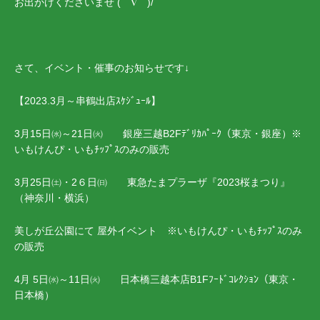
お出かけくださいませ (⌒∇⌒)/
さて、イベント・催事のお知らせです↓
【2023.3月～串鶴出店ｽｹｼﾞｭｰﾙ】
3月15日㈬～21日㈫ 銀座三越B2Fﾃﾞﾘｶﾊﾟｰｸ（東京・銀座）※
いもけんぴ・いもﾁｯﾌﾟｽのみの販売
3月25日㈯・2６日㈰ 東急たまプラーザ『2023桜まつり』
（神奈川・横浜）
美しが丘公園にて 屋外イベント ※いもけんぴ・いもﾁｯﾌﾟｽのみ
の販売
4月 5日㈬～11日㈫ 日本橋三越本店B1Fﾌｰﾄﾞｺﾚｸｼｮﾝ（東京・
日本橋）