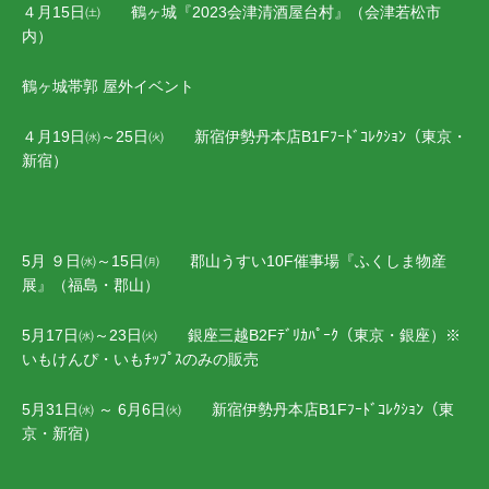
４月15日㈯ 鶴ヶ城『2023会津清酒屋台村』（会津若松市
内）
鶴ヶ城帯郭 屋外イベント
４月19日㈬～25日㈫ 新宿伊勢丹本店B1Fﾌｰﾄﾞｺﾚｸｼｮﾝ（東京・
新宿）
5月 ９日㈬～15日㈪ 郡山うすい10F催事場『ふくしま物産
展』（福島・郡山）
5月17日㈬～23日㈫ 銀座三越B2Fﾃﾞﾘｶﾊﾟｰｸ（東京・銀座）※
いもけんぴ・いもﾁｯﾌﾟｽのみの販売
5月31日㈬ ～ 6月6日㈫ 新宿伊勢丹本店B1Fﾌｰﾄﾞｺﾚｸｼｮﾝ（東
京・新宿）