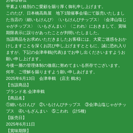
お客様各位
平素より格別のご愛顧を賜り厚く御礼申し上げます。
このたび、日本橋高島屋 地下1階催事会場にて販売いたしまし
た当店の〈細いもけんぴ〉〈いもけんぴチップス〉〈会津山塩じ
ゃがチップス〉〈いもざんまい〉〈こわれ〉におきまして、賞味
期限表示に誤りがあったことが判明いたしました。
当該商品をお求めいただきましたお客様には、大変ご迷惑をおか
けしますことを深くお詫び申し上げますとともに、誠に恐れ入り
ますが、下記の会津串鶴(代表)までお申し出くださいますようお
願い申し上げます。
今後一層の管理体制の徹底に努めてまいる所存でございます。
何卒、ご理解を賜りますよう願い申しあげます。
2025年6月13日 会津串鶴 (店主 鶴水)
【当該商品】
ブランド名:会津串鶴
【商品名】
①細いもけんぴ ②いもけんぴチップス ③会津山塩じゃがチッ
プス ④いもざんまい ⑤こわれ (計5種)
【販売日】
2025年6月11日
【賞味期限】