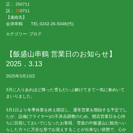
正： 250711
誤：
26
0711
【連絡先】
会津串鶴 TEL:0242-26-5048(代)
カテゴリー:
ブログ
【飯盛山串鶴 営業日のお知らせ】
2025．3.13
2025年3月13日
3月に入りあれほど降った雪もだいぶ解けてきて一気に春めいて
まいりました。
3月1日より冬季休業を終え開店し、通常営業を開始する予定でし
たが、設備(フライヤー)の不具合調整のため、開店営業日を心待
ちに目指しておいでになったお客様、雪道の中飯盛山に観光へい
らした方々に万全な形でお迎えすることが出来ない状態で、心か