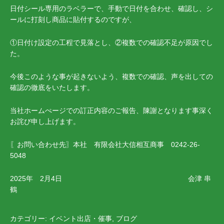
日付シール専用のラベラーで、手動で日付を合わせ、確認し、シ
ールに打刻し商品に貼付するのですが、
①日付け設定の工程で見落とし、②複数での確認不足が原因でし
た。
今後このような事が起きないよう、複数での確認、声を出しての
確認の徹底をいたします。
当社ホームぺージでの訂正内容のご報告、陳謝となります事深く
お詫び申し上げます。
〖お問い合わせ先〗本社 有限会社大信相互商事 0242-26-
5048
2025年 2月4日 会津 串
鶴
カテゴリー:
イベント出店・催事
,
ブログ