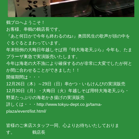
鶴ブロへようこそ！
お客様、串鶴の鶴店長です。
『あと何日かで今年も終わるのね♪』奥田民生の歌声が頭の中を
ぐるぐるとまわっています。
年末恒例の大晦日年越しそば用『特大海老天ぷら』今年も、たま
プラーザ東急で実演販売いたします。
今年は海老の大不漁により確保するのが非常に大変でしたが何と
か間に合わせることができました！！
開催期間は・・・
12月26日（木）～29日（日）串かつ・いもけんぴの実演販売
12月30日（月）・大晦日（火）年越しそば用特大海老天ぷら・
野菜たっぷりの海老かき揚げの実演販売
詳しくは・・・
http://www.tokyu-dept.co.jp/tama-
plaza/event/list.html/
皆様のご来店スタッフ一同、心よりお待ちいたしておりま
す。 鶴店長