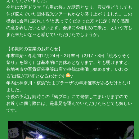
えてくださいました。
今年は大河ドラマ『八重の桜』が話題となり、震災後どうしても
伸び悩んでいた団体観光ツアーもかなり盛り上がりました。この
機会に会津に訪れよう!と想ってくださった方々に深く深く感謝
の意を表したいと思います。会津に今年初めて来た、という方も
また来たいな～と感じていただけたでしょうか。
【冬期間の営業のお知らせ】
年末年始・冬期間12月24日～2月末日（2月7・8日『絵ろうそく
祭り』を除く）は基本的にお休みとなります。年も明けますと、
各地初市や百貨店催事等出店で串鶴は稼働し始めます。いわゆ
る”出稼ぎ期間”となるわけです
v
年内は神奈川・横浜”たまプラーザ”の年末催事があるだけとなり
ました。
今後の予定は随時この『鶴ブロ』にて発信してまいりますので、
お近くに伺う際には、是非足を運んでいただけたらとても嬉しい
です。