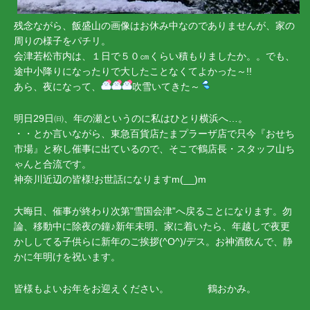
残念ながら、飯盛山の画像はお休み中なのでありませんが、家の
周りの様子をパチリ。
会津若松市内は、１日で５０㎝くらい積もりましたか。。でも、
途中小降りになったりで大したことなくてよかった～!!
あら、夜になって、
吹雪いてきた～
明日29日㈰、年の瀬というのに私はひとり横浜へ…。
・・とか言いながら、東急百貨店たまプラーザ店で只今『おせち
市場』と称し催事に出ているので、そこで鶴店長・スタッフ山ち
ゃんと合流です。
神奈川近辺の皆様!お世話になりますm(__)m
大晦日、催事が終わり次第”雪国会津”へ戻ることになります。勿
論、移動中に除夜の鐘♪新年未明、家に着いたら、年越しで夜更
かししてる子供らに新年のご挨拶(^O^)/デス。お神酒飲んで、静
かに年明けを祝います。
皆様もよいお年をお迎えください。 鶴おかみ。