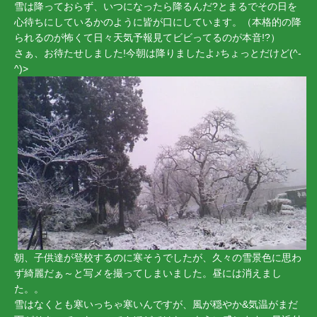
雪は降っておらず、いつになったら降るんだ?とまるでその日を
心待ちにしているかのように皆が口にしています。（本格的の降
られるのが怖くて日々天気予報見てビビってるのが本音!?）
さぁ、お待たせしました!今朝は降りましたよ♪ちょっとだけど(^‐
^)>
朝、子供達が登校するのに寒そうでしたが、久々の雪景色に思わ
ず綺麗だぁ～と写メを撮ってしまいました。昼には消えまし
た。。
雪はなくとも寒いっちゃ寒いんですが、風が穏やか&気温がまだ