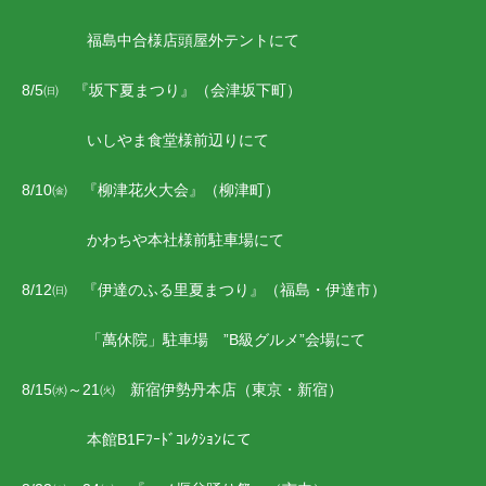
福島中合様店頭屋外テントにて
8/5㈰ 『坂下夏まつり』（会津坂下町）
いしやま食堂様前辺りにて
8/10㈮ 『柳津花火大会』（柳津町）
かわちや本社様前駐車場にて
8/12㈰ 『伊達のふる里夏まつり』（福島・伊達市）
「萬休院」駐車場 ”B級グルメ”会場にて
8/15㈬～21㈫ 新宿伊勢丹本店（東京・新宿）
本館B1Fﾌｰﾄﾞｺﾚｸｼｮﾝにて