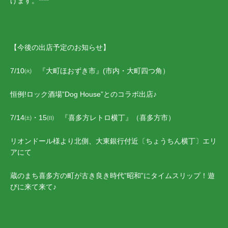
げます。****
【今後の出店予定のお知らせ】
7/10㈫ 『大町ほおずき市』(市内・大町四つ角）
恒例!ロック酒場”Dog House”とのコラボ出店♪
7/14㈯・15㈰ 『喜多方レトロ横丁』（喜多方市）
リオンドール様より北側、大東銀行付近〔ちょうちん横丁〕エリ
アにて
蔵のまち喜多方の町が古き良き時代”昭和”にタイムスリップ！遊
びに来て来て♪