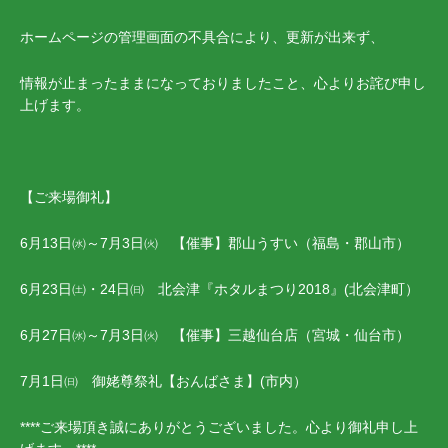
ホームページの管理画面の不具合により、更新が出来ず、
情報が止まったままになっておりましたこと、心よりお詫び申し
上げます。
【ご来場御礼】
6月13日㈬～7月3日㈫ 【催事】郡山うすい（福島・郡山市）
6月23日㈯・24日㈰ 北会津『ホタルまつり2018』(北会津町）
6月27日㈬～7月3日㈫ 【催事】三越仙台店（宮城・仙台市）
7月1日㈰ 御姥尊祭礼【おんばさま】(市内）
****ご来場頂き誠にありがとうございました。心より御礼申し上