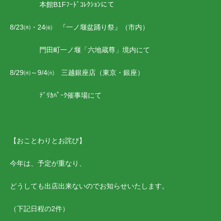
本館B1Fﾌｰﾄﾞｺﾚｸｼｮﾝにて
8/23㈭・24㈮ 『一ノ堰盆踊り祭』（市内）
門田町一ノ堰「六地蔵尊」境内にて
8/29㈬～9/4㈫ 三越銀座店（東京・銀座）
ﾃﾞﾘｶﾊﾟｰｸ催事場にて
【おことわりとお詫び】
今年は、予定が重なり、
どうしても出店出来ないのでお知らせいたします。
（下記日程の2件）