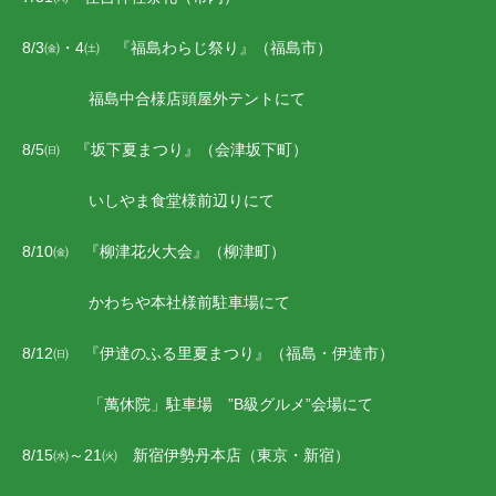
8/3㈮・4㈯ 『福島わらじ祭り』（福島市）
福島中合様店頭屋外テントにて
8/5㈰ 『坂下夏まつり』（会津坂下町）
いしやま食堂様前辺りにて
8/10㈮ 『柳津花火大会』（柳津町）
かわちや本社様前駐車場にて
8/12㈰ 『伊達のふる里夏まつり』（福島・伊達市）
「萬休院」駐車場 ”B級グルメ”会場にて
8/15㈬～21㈫ 新宿伊勢丹本店（東京・新宿）