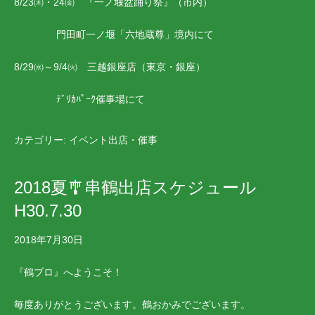
8/23㈭・24㈮ 『一ノ堰盆踊り祭』（市内）
門田町一ノ堰「六地蔵尊」境内にて
8/29㈬～9/4㈫ 三越銀座店（東京・銀座）
ﾃﾞﾘｶﾊﾟｰｸ催事場にて
カテゴリー:
イベント出店・催事
2018夏🎐串鶴出店スケジュール
H30.7.30
2018年7月30日
『鶴ブロ』へようこそ！
毎度ありがとうございます。鶴おかみでございます。