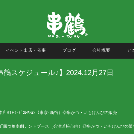
イベント出店・催事
ブログ
会社概要
ア
鶴スケジュール♪】2024.12月27日
B1Fﾌｰﾄﾞｺﾚｸｼｮﾝ（東京･新宿）◎串かつ・いもけんぴの販売
町四つ角南側テントブース（会津若松市内）◎串かつ・いもけんぴの販