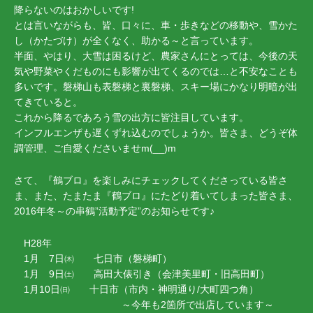
降らないのはおかしいです!
とは言いながらも、皆、口々に、車・歩きなどの移動や、雪かた
し（かたづけ）が全くなく、助かる～と言っています。
半面、やはり、大雪は困るけど、農家さんにとっては、今後の天
気や野菜やくだものにも影響が出てくるのでは…と不安なことも
多いです。磐梯山も表磐梯と裏磐梯、スキー場にかなり明暗が出
てきていると。
これから降るであろう雪の出方に皆注目しています。
インフルエンザも遅くずれ込むのでしょうか。皆さま、どうぞ体
調管理、ご自愛くださいませm(__)m
さて、『鶴ブロ』を楽しみにチェックしてくださっている皆さ
ま、また、たまたま『鶴ブロ』にたどり着いてしまった皆さま、
2016年冬～の串鶴”活動予定”のお知らせです♪
H28年
1月 7日㈭ 七日市（磐梯町）
1月 9日㈯ 高田大俵引き（会津美里町・旧高田町）
1月10日㈰ 十日市（市内・神明通り/大町四つ角）
～今年も2箇所で出店しています～