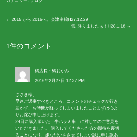
カテゴリー:
ブログ
き
し
き
ま
い
ま
す
ウ
す
)
ィ
)
ン
←
2015 から 2016へ。会津串鶴H27.12.29
ド
ウ
雪..降りましたぁ！H28.1.18
→
で
開
き
ま
す
1件のコメント
)
鶴店長・鶴おかみ
2016年2月27日 12:37 PM
ささき様、
早速ご返事すべきところ、コメントのチェックが行き
届かず、お時間が経ってしまいましたことまずは心よ
りお詫び申し上げます。
24日に購入頂いた 牛ハラミ串 に対してのご意見を
いただきました。 購入してくださった方の期待を裏切
ることになり、嫌な思いをさせてしまい誠に申し訳あ