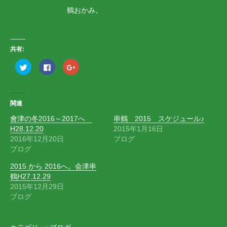
鶴おかみ。
共有:
ク
F
ク
リ
a
リ
ッ
c
ッ
ク
e
ク
し
b
し
て
o
て
T
o
G
関連
w
k
o
i
で
o
會津の冬2016～2017へ
串鶴 2015 スケジュール♪
t
共
g
t
有
l
H28.12.20
2015年1月16日
e
す
e
r
る
+
2016年12月20日
ブログ
で
に
で
ブログ
共
は
共
有
ク
有
(
リ
(
2015 から 2016へ。会津串
新
ッ
新
し
ク
し
鶴H27.12.29
い
し
い
2015年12月29日
ウ
て
ウ
ィ
く
ィ
ブログ
ン
だ
ン
ド
さ
ド
ウ
い
ウ
で
(
で
開
新
開