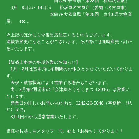
西館8F催事場『第28回 福島物産展』
3月 9日㈬～14日㈪ 松坂屋名古屋店（愛知・名古屋市）
本館7F大催事場『第25回 東北6県大物産
展』 etc…
※上記のほかにも今後出店決定するものもございます。
掲載後変更になることがございます。その際には随時変更・訂正
をいたします。
【飯盛山串鶴の冬期休業のお知らせ】
1月・2月は基本的に冬期間のお休みとさせていただいておりま
す。
天候・積雪状況により営業する場合もございます。
尚、2月第2週週末の『会津絵ろうそくまつり2016』は営業い
たします。
営業日の詳しいお問い合わせは、0242-26-5048（事務所・ﾂﾙﾐ
ｽﾞ）まで。
3月1日㈫から通常営業いたします。
皆様のお越しをスタッフ一同、心よりお待ちしております！