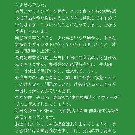
りませんでした。
値段とマッチングした商売、そして食べた時の顔を想
って商品を作り提供することを常に意識してすすめて
いたはずが、こういったことになってしまい、心から
反省しております。
同じ飲食業とのこと。また客という立場から、率直な
気持ちをダイレクトに伝えていただけましたこと、本
当に感謝申し上げます。
食肉処理業を取得した自社工房にて商品の殆どは仕込
んでおりますが、多種類のため現時点では 牛肉加
工 は外注で串打ちをし、仕入れています。
外注先での行程を見直し、加工時の品質・状態・カッ
トの仕方など、問題がないか、改善できるところを今
一度しっかりとみていきます。
今回の件、先日の、東京渋谷″東急東横店ジスウィーク″
でのご購入でしたでしょうか。
近日3月3日㈭~8日㈫、同百貨店西館8F催事場で福島物
産展でまた伺います。
お近くにいらっしゃる機会はありますでしょうか。さ
さき様には直接お詫びを申し上げ、お代の方もお返し