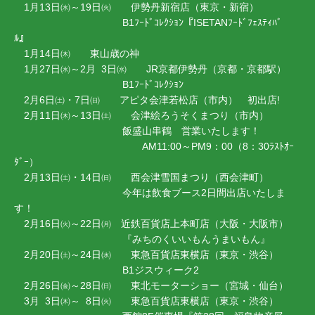
1月13日㈬～19日㈫ 伊勢丹新宿店（東京・新宿）
B1ﾌｰﾄﾞｺﾚｸｼｮﾝ『ISETANﾌｰﾄﾞﾌｪｽﾃｨﾊﾞ
ﾙ』
1月14日㈭ 東山歳の神
1月27日㈬～2月 3日㈬ JR京都伊勢丹（京都・京都駅）
B1ﾌｰﾄﾞｺﾚｸｼｮﾝ
2月6日㈯・7日㈰ アピタ会津若松店（市内） 初出店!
2月11日㈭～13日㈯ 会津絵ろうそくまつり（市内）
飯盛山串鶴 営業いたします！
AM11:00～PM9：00（8：30ﾗｽﾄｵｰ
ﾀﾞｰ）
2月13日㈯・14日㈰ 西会津雪国まつり（西会津町）
今年は飲食ブース2日間出店いたしま
す！
2月16日㈫～22日㈪ 近鉄百貨店上本町店（大阪・大阪市）
『みちのくいいもんうまいもん』
2月20日㈯～24日㈬ 東急百貨店東横店（東京・渋谷）
B1ジスウィーク2
2月26日㈮～28日㈰ 東北モーターショー（宮城・仙台）
3月 3日㈭～ 8日㈫ 東急百貨店東横店（東京・渋谷）