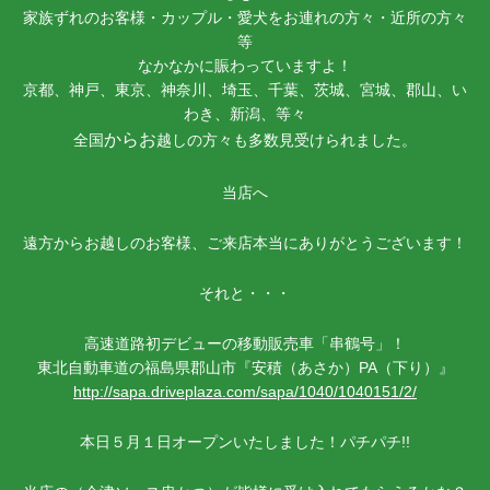
家族ずれのお客様・カップル・愛犬をお連れの方々・近所の方々
等
なかなかに賑わっていますよ！
京都、神戸、東京、神奈川、埼玉、千葉、茨城、宮城、郡山、い
わき、新潟、等々
からお
全国
越しの方々も多数見受けられました。
当店へ
遠方からお越しのお客様、ご来店本当にありがとうございます！
それと・・・
高速道路初デビューの移動販売車「串鶴号」！
東北自動車道の福島県郡山市『安積（あさか）PA（下り）』
http://sapa.driveplaza.com/sapa/1040/1040151/2/
本日５月１日オープンいたしました！パチパチ!!