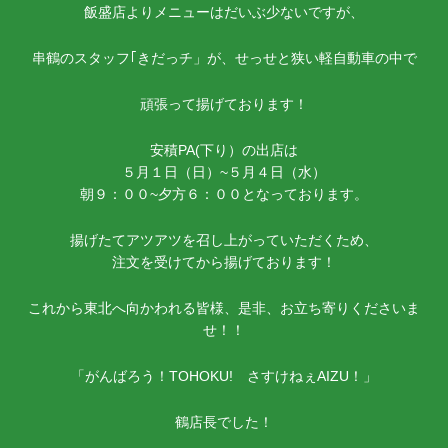
飯盛店よりメニューはだいぶ少ないですが、
串鶴のスタッフ｢きだっチ」が、せっせと狭い軽自動車の中で
頑張って揚げております！
安積PA(下り）の出店は
５月１日（日）~５月４日（水）
朝９：００~夕方６：００となっております。
揚げたてアツアツを召し上がっていただくため、
注文を受けてから揚げております！
これから東北へ向かわれる皆様、是非、お立ち寄りくださいま
せ！！
「がんばろう！TOHOKU! さすけねぇAIZU！」
鶴店長でした！