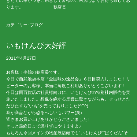
きたての串かつをご用意して皆様のご来店心よりお待ち致してお
ります。 鶴店長
カテゴリー:
ブログ
いもけんぴ大好評
2011年4月27日
お客様！串鶴の鶴店長です。
今日で西武池袋本店『全国味の逸品会』６日目突入しました！リ
ピーターのお客様、本当に毎度ご利用ありがとうございます！
今日は同百貨店の社員様向けに、いもけんぴの特別社内販売を実
施いたしました。想像を絶する反響に驚きながらも、せっせとた
だひたすら”いも”を売っておりました(^O^)ゝ
我が商品ながら恐るべしいもパワー(笑)
皆さまお買い上げありがとうございました!
きっと最終日まで懲りずにやりますよ♪
もちろん今回メインの物産展店頭でも“いもけんぴ”“ばくだん”そ