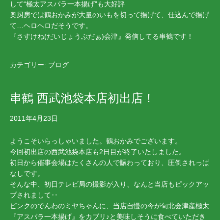
して“極太アスパラ一本揚げ”も大好評
奥厨房では鶴おかみが大量のいもを切って揚げて、仕込んで揚げ
て…ヘロヘロだそうです。
『さすけね(だいじょうぶだぁ)会津』発信してる串鶴です！
カテゴリー:
ブログ
串鶴 西武池袋本店初出店！
2011年4月23日
ようこそいらっしゃいました。鶴おかみでございます。
今回初出店の西武池袋本店も2日目が終了いたしました。
初日から催事会場はたくさんの人で賑わっており、圧倒されっぱ
なしです。
そんな中、初日テレビ局の撮影が入り、なんと当店もピックアッ
プされまして‥
ピンクのでんわのミヤちゃんに、当店自慢の今が旬北会津産極太
『アスパラ一本揚げ』をカブリ♪と美味しそうに食べていただき