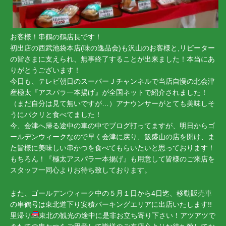
お客様！串鶴の鶴店長です！
初出店の西武池袋本店(味の逸品会)も沢山のお客様と,リピーター
の皆さまに支えられ、無事終了することが出来ました！本当にあ
りがとうございます！
今日も、テレビ朝日のスーパーＪチャンネルで当店自慢の北会津
産極太『アスパラ一本揚げ』が全国ネットで紹介されました！
（まだ自分は見て無いですが…）アナウンサーがとても美味しそ
うにパクリと食べてました！
今、会津へ帰る途中の車の中でブログ打ってますが、明日からゴ
ールデンウィークなので早く会津に戻り、飯盛山の店を開け、ま
た皆様に美味しい串かつを食べてもらいたいと思っております！
もちろん！『極太アスパラ一本揚げ』も用意して皆様のご来店を
スタッフ一同心よりお待ち致しております。
また、ゴールデンウィーク中の５月１日から4日迄、移動販売車
の串鶴号は東北道下り安積パーキングエリアに出店いたします!!
里帰り
東北の観光の途中に是非お立ち寄り下さい！アツアツで