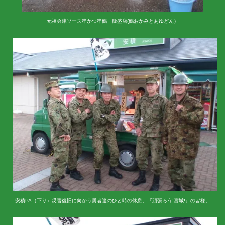
元祖会津ソース串かつ串鶴 飯盛店(鶴おかみとあゆどん）
安積PA（下り）災害復旧に向かう勇者達のひと時の休息。『頑張ろう!宮城!』の皆様。