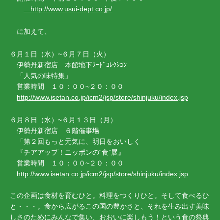
http://www.usui-dept.co.jp/
に加えて、
６月１日（水）~６月７日（火）
伊勢丹新宿店 本館地下ﾌｰﾄﾞｺﾚｸｼｮﾝ
「人気の味特集」
営業時間 １０：００~２０：００
http://www.isetan.co.jp/icm2/jsp/store/shinjuku/index.jsp
６月８日（水）~６月１３日（月）
伊勢丹新宿店 ６階催事場
「第２回もっと元気に、明日をおいしく
『チアアップ！ニッポンの“食”展』
営業時間 １０：００~２０：００
http://www.isetan.co.jp/icm2/jsp/store/shinjuku/index.jsp
この企画は食材を育むひと。料理をつくりひと。そして食べるひ
と・・・。食から広がるこの国の豊かさと、それを生み出す美味
しさのためにみんなで集い、おおいに楽しもう！という食の祭典