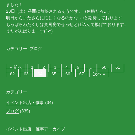
ました！
23日（土）昼間に放映されるそうです。（何時だろ…）
明日からまたさらに忙しくなるのかな～♪と期待しております
もっぱらわたくしは奥厨房でせっせと仕込んで揚げております。
またがんばりまーす(^-^)ゝ
カテゴリー:
ブログ
« 前へ
1
2
3
4
5
…
60
61
62
63
64
65
66
67
次へ »
カテゴリー
イベント出店・催事
(34)
ブログ
(335)
イベント出店・催事アーカイブ