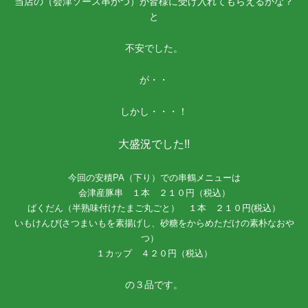
当店の（会津ソース串かつ）が皆様に受け入れてもらえるかな？
と
不安でした。
が・・
しかし・・・！
大盛況でした!!
今回の安積PA（下り）での串鶴メニューは
会津産豚串 １本 ２１０円（税込）
ばくだん（半熟味付けたまご丸ごと） １本 ２１０円(税込）
いもけんぴ(さつまいもを素揚げし、砂糖をからめただけの素朴なおや
つ）
１カップ ４２０円（税込）
の３品です。