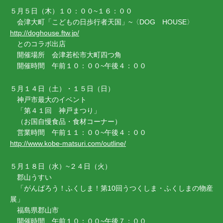
５月５日（木）１０：００~１６：００
会津大町「こどもの日歩行者天国」~〈DOG HOUSE〉
http://doghouse.ftw.jp/
とのコラボ出店
開催場所 会津若松市大町四つ角
開催時間 午前１０：００~午後４：００
５月１４日（土）・１５日（日）
神戸市最大のイベント
「第４１回 神戸まつり」
（お国自慢食品・食材コーナー）
営業時間 午前１１：００~午後４：００
http://www.kobe-matsuri.com/outline/
５月１８日（水）~２４日（火）
郡山うすい
「がんばろう！ふくしま！第10回うつくしま・ふくしまの物産
展」
福島県郡山市
開催時間 午前１０：００~午後７：００