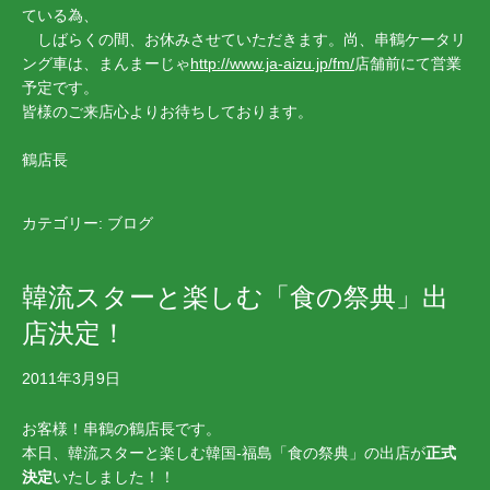
ている為、
しばらくの間、お休みさせていただきます。尚、串鶴ケータリ
ング車は、まんまーじゃ
http://www.ja-aizu.jp/fm/
店舗前にて営業
予定です。
皆様のご来店心よりお待ちしております。
鶴店長
カテゴリー:
ブログ
韓流スターと楽しむ「食の祭典」出
店決定！
2011年3月9日
お客様！串鶴の鶴店長です。
本日、韓流スターと楽しむ韓国-福島「食の祭典」の出店が
正式
決定
いたしました！！