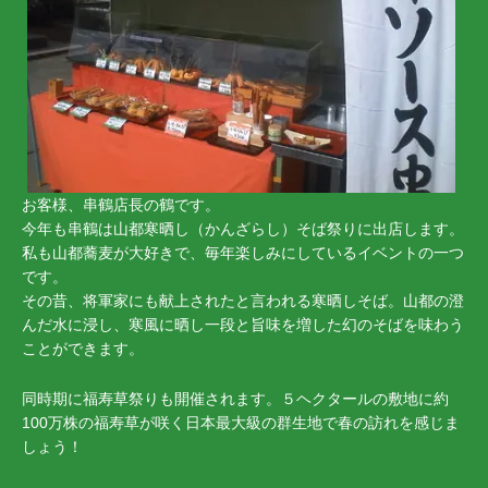
お客様、串鶴店長の鶴です。
今年も串鶴は山都寒晒し（かんざらし）そば祭りに出店します。
私も山都蕎麦が大好きで、毎年楽しみにしているイベントの一つ
です。
その昔、将軍家にも献上されたと言われる寒晒しそば。山都の澄
んだ水に浸し、寒風に晒し一段と旨味を増した幻のそばを味わう
ことができます。
同時期に福寿草祭りも開催されます。５ヘクタールの敷地に約
100万株の福寿草が咲く日本最大級の群生地で春の訪れを感じま
しょう！