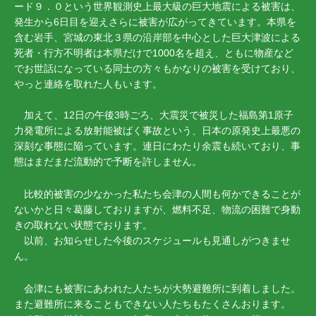
ード９．０という世界観測史上最大級の巨大地震による被害は、
発生から6日目を迎えさらに被害が広がってきています。本県を
含む岩手、宮城の東北３県の沿岸部を中心とした巨大津波による
死者・行方不明者は本県だけで1000名を超え、ともに物産など
でお世話になっている同士の方々もかなりの被害を受けており、
やっと連絡を取れた人もいます。
加えて、12日の午後3時ごろ、大震災で被災した福島第1原子
力発電所による放射能被ばく事故という、日本の原発史上最悪の
深刻な事態に陥っています。連日にわたり余震も続いており、事
態はまだまだ流動的で予断を許しません。
比較的被害の少なかった私たち会津の人間も何かできることが
ないかと日々葛藤しておりますが、燃料不足、物流の困難で身動
きの取れない状態でおります。
以前、お知らせした今後のスケジュールも見通しがつきませ
ん。
会津にも被害にあわれた人たちが大勢避難所に到着しました。
また避難所に来ることもできない人たちもたくさんおります。