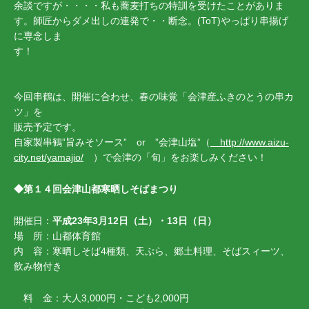
余談ですが・・・・私も蕎麦打ちの特訓を受けたことがありま
す。師匠からダメ出しの連発で・・断念。(ToT)やっぱり串揚げ
に専念しま
す！
今回串鶴は、開催に合わせ、春の味覚「会津産ふきのとうの串カ
ツ」を
販売予定です。
自家製串鶴”旨みそソース” or ”会津山塩”（
http://www.aizu-
city.net/yamajio/
）で会津の「旬」をお楽しみください！
◆第１４回会津山都寒晒しそばまつり
開催日：
平成23年3月12日（土）・13日（日）
場 所：山都体育館
内 容：寒晒しそば4種類、天ぷら、郷土料理、そばスィーツ、
飲み物付き
料 金：大人3,000円・こども2,000円