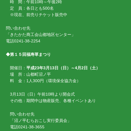
時 間：午前10時～午後2時
定 員：各日とも500名
※現在、前売りチケット販売中
問い合わせ先
「きたかた商工会山都地区センター」
電話0241-38-2254
◆第１５回福寿草まつり
開催日：
平成23年3月13日（日）～4月2日（土）
場 所：山都町沼ノ平
料 金：1人300円（環境保全協力金）
3月13日（日）午前10時より開会式
その他：期間中は物産販売、各種イベントあり
問い合わせ先
「沼ノ平むらおこし実行委員会」
電話0241-38-3655