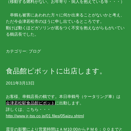
（移動する燃料がない、お年寄り・病人を抱えている等・・・）
串鶴も被害にあわれた方々に何か出来ることがないかと考え、
ただ今会津若松市のほうに申し出ているところです。
動けば動くほどガソリンが底をつく不安を抱えながらもがいてい
る鶴店長でした。
カテゴリー:
ブログ
食品館ピボットに出店します。
2011年3月13日
お客様、串鶴店長の鶴です。本日串鶴号（ケータリング車）は
会津若松駅食品館ピボット
に出動します。
詳しくは、こちら・・・
http://www.jr-tss.co.jp/01.files/05aizu.shtml
震災の影響により営業時間はＡＭ10:00からＰＭ６：００までと